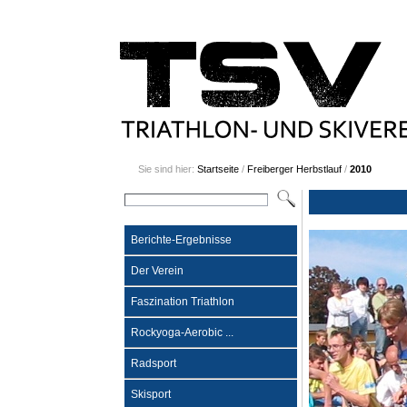
Sie sind hier:
Startseite
/
Freiberger Herbstlauf
/
2010
Berichte-Ergebnisse
Der Verein
Faszination Triathlon
Rockyoga-Aerobic ...
Radsport
Skisport